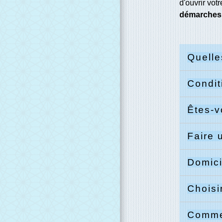
d'ouvrir vot
démarches
Quelle
Condit
Êtes-v
Faire 
Domici
Choisi
Commen