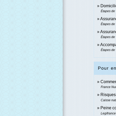
Domicilie
Étapes de 
Assuran
Étapes de 
Assuranc
Étapes de 
Accompag
Étapes de 
Pour en
Comment 
France N
Risques 
Caisse nat
Peine co
Legifrance