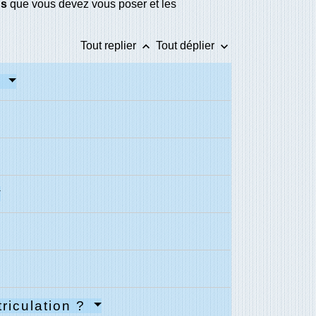
ns
que vous devez vous poser et les
keyboard_arrow_up
keyboard_arrow_down
Tout replier
Tout déplier
?
triculation ?