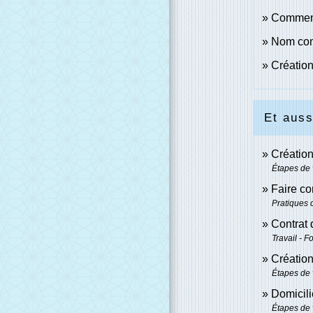
Comment
Nom comm
Création,
Et auss
Création
Étapes de 
Faire co
Pratiques
Contrat 
Travail - F
Création
Étapes de 
Domicilie
Étapes de 