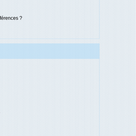
férences ?
e