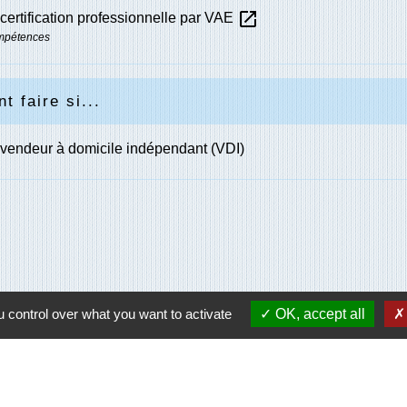
open_in_new
 certification professionnelle par VAE
mpétences
 faire si...
vendeur à domicile indépendant (VDI)
 control over what you want to activate
OK, accept all
Contacts
Communes des Ventes
1 place Billie D. HARRIS