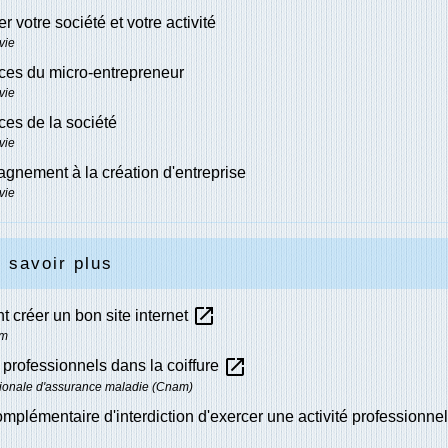
r votre société et votre activité
vie
ces du micro-entrepreneur
vie
es de la société
vie
nement à la création d'entreprise
vie
 savoir plus
open_in_new
créer un bon site internet
um
open_in_new
professionnels dans la coiffure
ionale d'assurance maladie (Cnam)
mplémentaire d'interdiction d'exercer une activité professionne