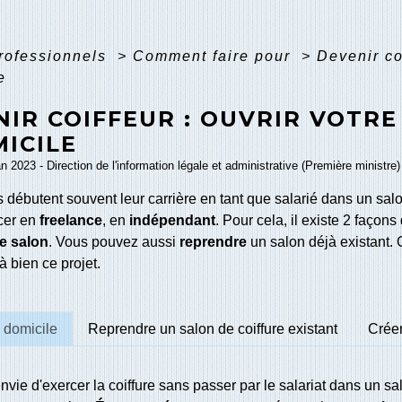
professionnels
>
Comment faire pour
>
Devenir co
e
NIR COIFFEUR : OUVRIR VOTR
ICILE
an 2023 - Direction de l'information légale et administrative (Première ministre)
s débutent souvent leur carrière en tant que salarié dans un sal
cer en
freelance
, en
indépendant
. Pour cela, il existe 2 façons 
e salon
. Vous pouvez aussi
reprendre
un salon déjà existant. 
 bien ce projet.
à domicile
Reprendre un salon de coiffure existant
Créer
vie d'exercer la coiffure sans passer par le salariat dans un s