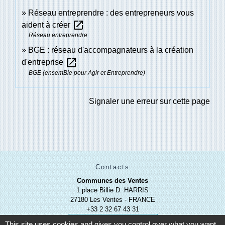
Réseau entreprendre : des entrepreneurs vous
open_in_new
aident à créer
Réseau entreprendre
BGE : réseau d'accompagnateurs à la création
open_in_new
d'entreprise
BGE (ensemBle pour Agir et Entreprendre)
Signaler une erreur sur cette page
Contacts
Communes des Ventes
1 place Billie D. HARRIS
27180 Les Ventes - FRANCE
+33 2 32 67 43 31
Contact par formulaire
This site uses cookies and gives you control over what you want