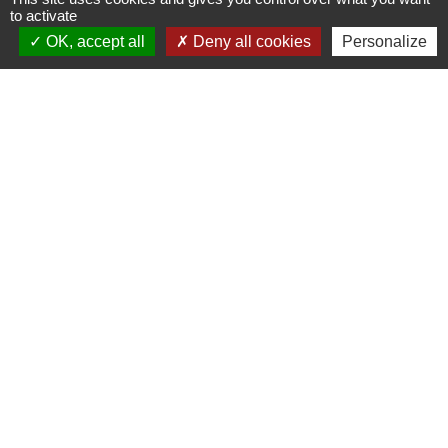
to activate
OK, accept all
Deny all cookies
Personalize
Liens
Evreux Portes de Normandie
(EPN)
Mairie d'Evreux
Le Comptoir des Loisirs
SETOM
Mentions légales
-
Politique de confidentialité
-
Accessibilité
-
Plan du site
-
Gestion des cookies