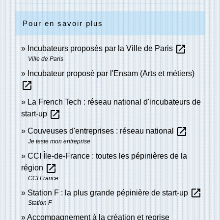
Pour en savoir plus
open_in_new
Incubateurs proposés par la Ville de Paris
Ville de Paris
Incubateur proposé par l'Ensam (Arts et métiers)
open_in_new
La French Tech : réseau national d'incubateurs de
open_in_new
start-up
open_in_new
Couveuses d'entreprises : réseau national
Je teste mon entreprise
CCI Île-de-France : toutes les pépinières de la
open_in_new
région
CCI France
open_in_new
Station F : la plus grande pépinière de start-up
Station F
Accompagnement à la création et reprise