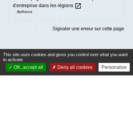
open_in_new
d'entreprise dans les régions
Bpifrance
Signaler une erreur sur cette page
This site uses cookies and gives you control over what you want
to activate
OK, accept all
Deny all cookies
Personalize
Contacts
Communes des Ventes
1 place Billie D. HARRIS
27180 Les Ventes - FRANCE
+33 2 32 67 43 31
Contact par formulaire