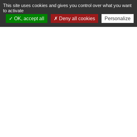
Conditions de travail dans le secteur privé
This site uses cookies and gives you control over what you want
Travail - Formation
to activate
OK, accept all
Deny all cookies
Personalize
Et aussi
Dans la fonction publique
Travail - Formation
Signaler une erreur sur cette page
Contacts
Communes des Ventes
1 place Billie D. HARRIS
27180 Les Ventes - FRANCE
+33 2 32 67 43 31