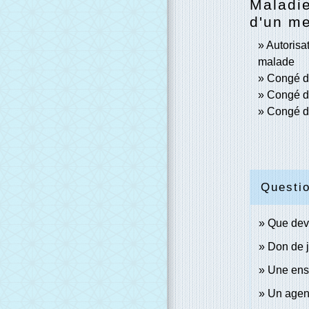
Maladi
d'un me
Autorisa
malade
Congé d
Congé d
Congé de
Questi
Que devi
Don de j
Une ense
Un agent