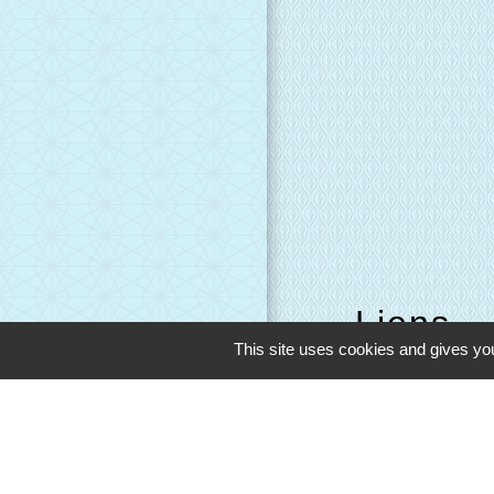
Liens
This site uses cookies and gives you
Evreux Portes d
Mairie d'Evreux
Le Comptoir des L