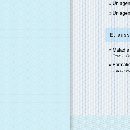
Un agent
Un agent
Et auss
Maladie 
Travail - F
Formatio
Travail - F