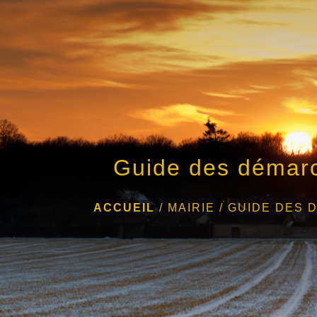
Guide des démar
ACCUEIL
/
MAIRIE
/
GUIDE DES 