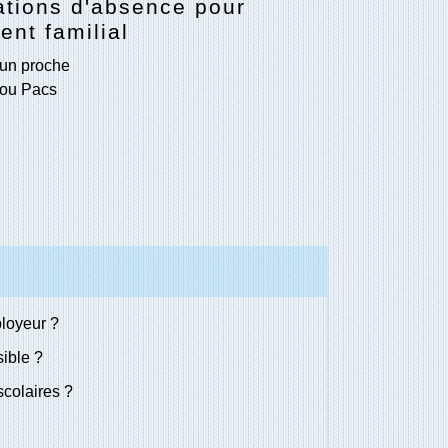
ations d'absence pour
nt familial
un proche
 ou Pacs
loyeur ?
ible ?
colaires ?