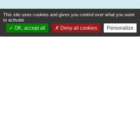
This site uses cookies and gives you control over what you want
to activate
OK, accept all
Deny all cookies
Personalize
Liens
Evreux Portes de Normandie
(EPN)
Mairie d'Evreux
Le Comptoir des Loisirs
SETOM
Mentions légales
-
Politique de confidentialité
-
Accessibilité
-
Plan du site
-
Gestion des cookies