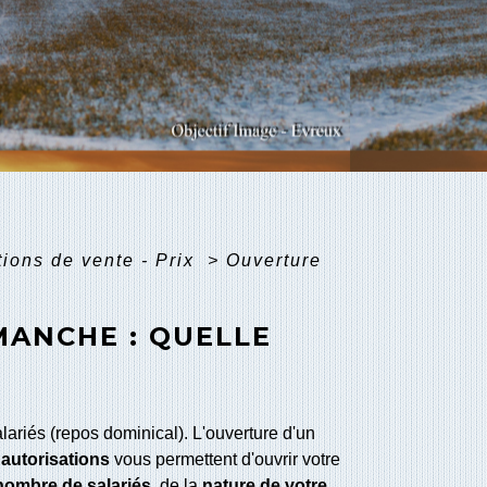
ions de vente - Prix
>
Ouverture
MANCHE : QUELLE
ariés (repos dominical). L'ouverture d'un
s
autorisations
vous permettent d'ouvrir votre
nombre de salariés
, de la
nature de votre