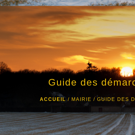
Guide des démar
ACCUEIL
/
MAIRIE
/
GUIDE DES 