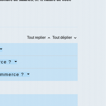
keyboard_arrow_up
keyboard_arrow_down
Tout replier
Tout déplier
erce ?
 commerce ?