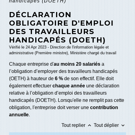
handicapés (DOETH)
DÉCLARATION
OBLIGATOIRE D'EMPLOI
DES TRAVAILLEURS
HANDICAPÉS (DOETH)
Vérifié le 24 Apr 2023 - Direction de l'information légale et
administrative (Première ministre), Ministère chargé du travail
Chaque entreprise d'
au moins 20 salariés
a
l’obligation d’employer des travailleurs handicapés
(OETH) à hauteur de
6 %
de son effectif. Elle doit
également effectuer
chaque année
une déclaration
relative à l’obligation d’emploi des travailleurs
handicapés (DOETH). Lorsqu'elle ne remplit pas cette
obligation, l'entreprise doit verser une
contribution
annuelle
.
keyboard_arrow_up
keyboard_arrow_down
Tout replier
Tout déplier