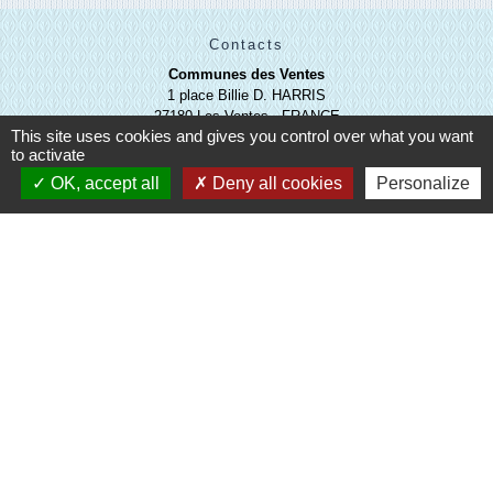
Contacts
Communes des Ventes
1 place Billie D. HARRIS
27180 Les Ventes - FRANCE
This site uses cookies and gives you control over what you want
+33 2 32 67 43 31
to activate
Contact par formulaire
OK, accept all
Deny all cookies
Personalize
Liens
Evreux Portes de Normandie
(EPN)
Mairie d'Evreux