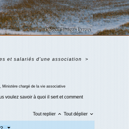
es et salariés d'une association
>
), Ministère chargé de la vie associative
 voulez savoir à quoi il sert et comment
keyboard_arrow_up
keyboard_arrow_down
Tout replier
Tout déplier
 ?