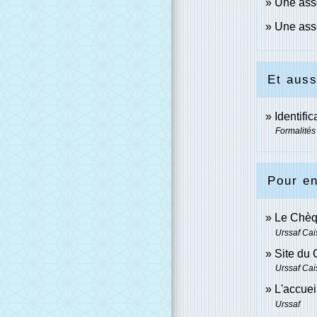
Une asso
Une asso
Et auss
Identifi
Formalités
Pour en
Le Chèq
Urssaf Cai
Site du
Urssaf Cai
L'accue
Urssaf