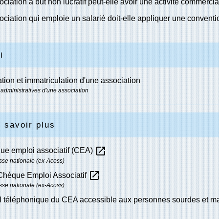
ciation à but non lucratif peut-elle avoir une activité commercia
ciation qui emploie un salarié doit-elle appliquer une conventio
i
cation et immatriculation d'une association
 administratives d'une association
 savoir plus
open_in_new
ue emploi associatif (CEA)
sse nationale (ex-Acoss)
open_in_new
 Chèque Emploi Associatif
sse nationale (ex-Acoss)
il téléphonique du CEA accessible aux personnes sourdes et 