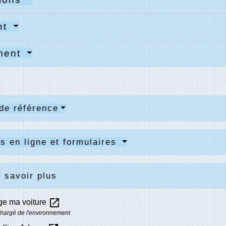
nt
ment
de référence
s en ligne et formulaires
 savoir plus
open_in_new
ge ma voiture
chargé de l'environnement