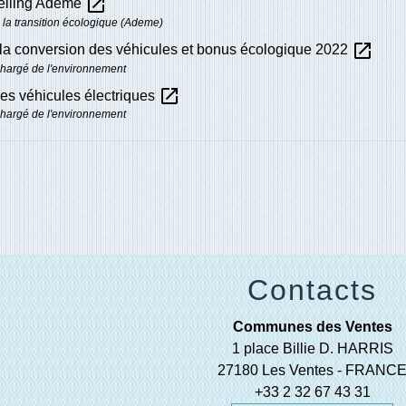
open_in_new
elling Ademe
la transition écologique (Ademe)
open_in_new
la conversion des véhicules et bonus écologique 2022
chargé de l'environnement
open_in_new
des véhicules électriques
chargé de l'environnement
Contacts
Communes des Ventes
1 place Billie D. HARRIS
27180 Les Ventes - FRANC
+33 2 32 67 43 31