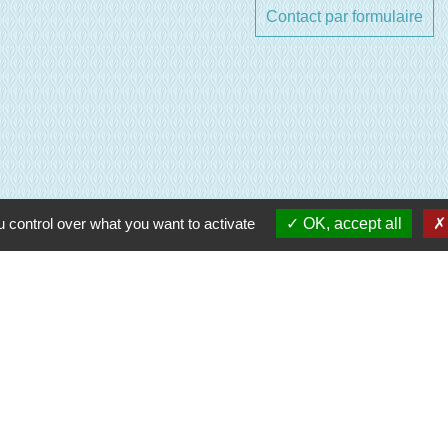
Contact par formulaire
e Normandie (EPN)
 control over what you want to activate
OK, accept all
oisirs
entions légales
-
Politique de confidentialité
-
Accessibilité
-