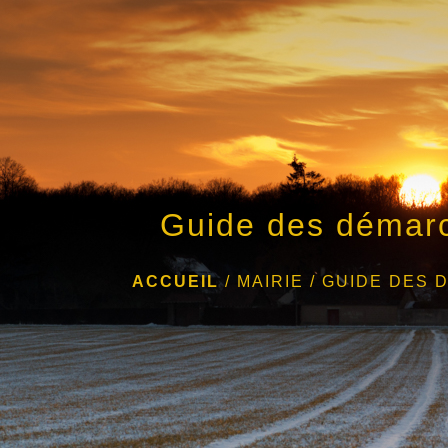
Guide des démar
ACCUEIL
/
MAIRIE
/
GUIDE DES 