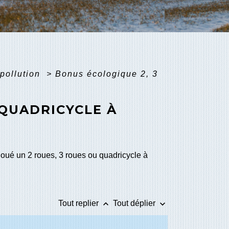
pollution
>
Bonus écologique 2, 3
 QUADRICYCLE À
loué un 2 roues, 3 roues ou quadricycle à
keyboard_arrow_up
keyboard_arrow_down
Tout replier
Tout déplier