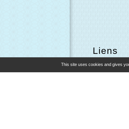
Liens
Evreux Portes d
This site uses cookies and gives you
Mairie d'Evreux
Le Comptoir des L
SETOM
M