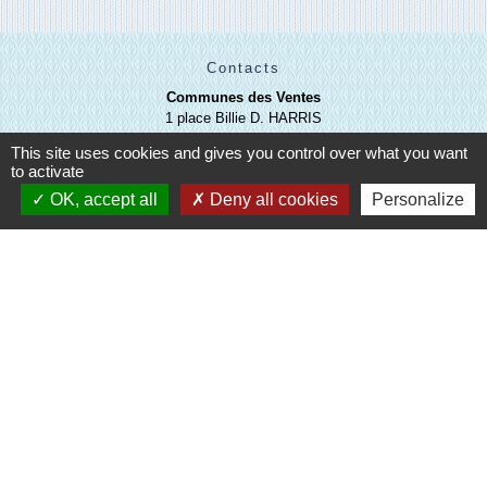
Contacts
Communes des Ventes
1 place Billie D. HARRIS
27180 Les Ventes - FRANCE
This site uses cookies and gives you control over what you want
+33 2 32 67 43 31
to activate
Contact par formulaire
OK, accept all
Deny all cookies
Personalize
Liens
Evreux Portes de Normandie
(EPN)
Mairie d'Evreux