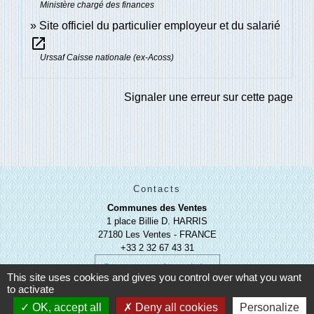
Ministère chargé des finances
Site officiel du particulier employeur et du salarié
open_in_new
Urssaf Caisse nationale (ex-Acoss)
Signaler une erreur sur cette page
Contacts
Communes des Ventes
1 place Billie D. HARRIS
27180 Les Ventes - FRANCE
+33 2 32 67 43 31
Contact par formulaire
This site uses cookies and gives you control over what you want
to activate
OK, accept all
Deny all cookies
Personalize