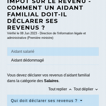
IMPÔT SUR LE REVENU -
COMMENT UN AIDANT
FAMILIAL DOIT-IL
DÉCLARER SES
REVENUS ?
Vérifié le 08 Jun 2023 - Direction de l'information légale et
administrative (Première ministre)
Aidant salarié
Aidant dédommagé
Vous devez déclarer vos revenus d'aidant familial
dans la catégorie des
Salaires
.
keyboard_arrow_up
keyboard_arrow_down
Tout replier
Tout déplier
Qui doit déclarer ses revenus ?