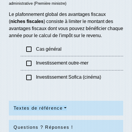
administrative (Première ministre)
Le plafonnement global des avantages fiscaux
(
niches fiscales
) consiste à limiter le montant des
avantages fiscaux dont vous pouvez bénéficier chaque
année pour le calcul de l'impôt sur le revenu.
check_box_outline_blank
Cas général
check_box_outline_blank
Investissement outre-mer
check_box_outline_blank
Investissement Sofica (cinéma)
Textes de référence
Questions ? Réponses !