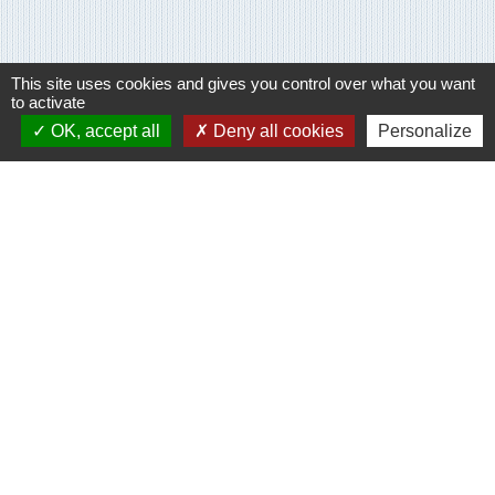
This site uses cookies and gives you control over what you want
to activate
Contacts
OK, accept all
Deny all cookies
Personalize
Communes des Ventes
1 place Billie D. HARRIS
27180 Les Ventes - FRANCE
+33 2 32 67 43 31
Contact par formulaire
Liens
Evreux Portes de Normandie
(EPN)