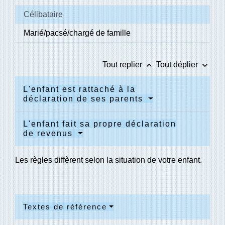
Célibataire
Marié/pacsé/chargé de famille
keyboard_arrow_up
keyboard_arrow_down
Tout replier
Tout déplier
L'enfant est rattaché à la
déclaration de ses parents
L'enfant fait sa propre déclaration
de revenus
Les règles diffèrent selon la situation de votre enfant.
Textes de référence