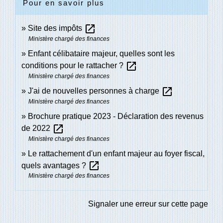
Pour en savoir plus
open_in_new
Site des impôts
Ministère chargé des finances
Enfant célibataire majeur, quelles sont les
open_in_new
conditions pour le rattacher ?
Ministère chargé des finances
open_in_new
J'ai de nouvelles personnes à charge
Ministère chargé des finances
Brochure pratique 2023 - Déclaration des revenus
open_in_new
de 2022
Ministère chargé des finances
Le rattachement d'un enfant majeur au foyer fiscal,
open_in_new
quels avantages ?
Ministère chargé des finances
Signaler une erreur sur cette page