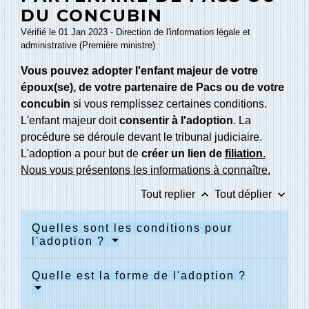
DU CONCUBIN
Vérifié le 01 Jan 2023 - Direction de l'information légale et
administrative (Première ministre)
Vous pouvez adopter l'enfant majeur de votre
époux(se), de votre partenaire de Pacs ou de votre
concubin
si vous remplissez certaines conditions.
L'enfant majeur doit
consentir à l'adoption
. La
procédure se déroule devant le tribunal judiciaire.
L'adoption a pour but de
créer un lien de
filiation
.
Nous vous présentons les informations à connaître.
keyboard_arrow_up
keyboard_arrow_down
Tout replier
Tout déplier
Quelles sont les conditions pour
l'adoption ?
Quelle est la forme de l'adoption ?