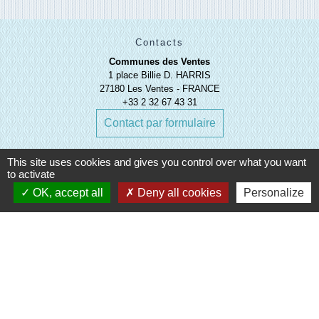
Contacts
Communes des Ventes
1 place Billie D. HARRIS
27180 Les Ventes - FRANCE
+33 2 32 67 43 31
Contact par formulaire
This site uses cookies and gives you control over what you want
to activate
OK, accept all
Deny all cookies
Personalize
Liens
Evreux Portes de Normandie
(EPN)
Mairie d'Evreux