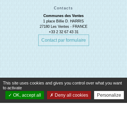
Contacts
Communes des Ventes
1 place Billie D. HARRIS
27180 Les Ventes - FRANCE
+33 2 32 67 43 31
Contact par formulaire
Liens
This site uses cookies and gives you control over what you want
to activate
OK, accept all
Deny all cookies
Personalize
Evreux Portes de Normandie
(EPN)
Mairie d'Evreux