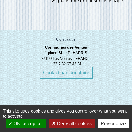
Signaler une erreur sur cette page
Contacts
Communes des Ventes
1 place Billie D. HARRIS
27180 Les Ventes - FRANCE
+33 2 32 67 43 31
Contact par formulaire
This site uses cookies and gives you control over what you want
to activate
Liens
OK, accept all
Deny all cookies
Personalize