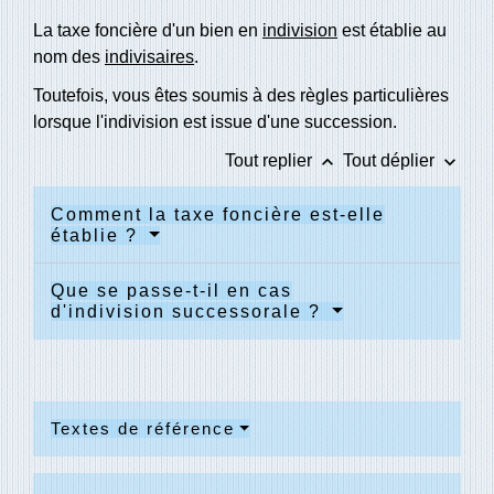
La taxe foncière d'un bien en
indivision
est établie au
nom des
indivisaires
.
Toutefois, vous êtes soumis à des règles particulières
lorsque l'indivision est issue d'une succession.
keyboard_arrow_up
keyboard_arrow_down
Tout replier
Tout déplier
Comment la taxe foncière est-elle
établie ?
Que se passe-t-il en cas
d'indivision successorale ?
Textes de référence