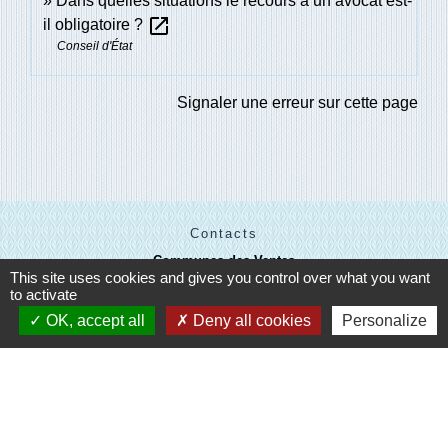
Dans quelles situations le recours à un avocat est-
open_in_new
il obligatoire ?
Conseil d'État
Signaler une erreur sur cette page
Contacts
Communes des Ventes
This site uses cookies and gives you control over what you want
1 place Billie D. HARRIS
to activate
27180 Les Ventes - FRANCE
+33 2 32 67 43 31
OK, accept all
Deny all cookies
Personalize
Contact par formulaire