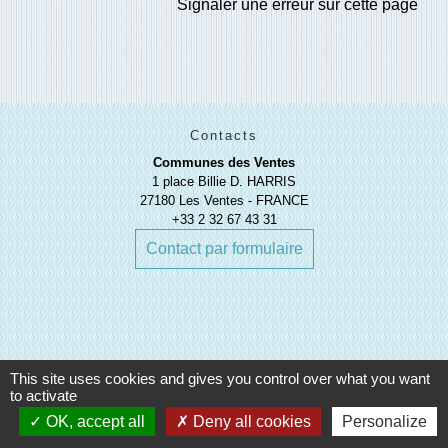
Signaler une erreur sur cette page
Contacts
Communes des Ventes
1 place Billie D. HARRIS
27180 Les Ventes - FRANCE
+33 2 32 67 43 31
Contact par formulaire
This site uses cookies and gives you control over what you want
to activate
Liens
OK, accept all
Deny all cookies
Personalize