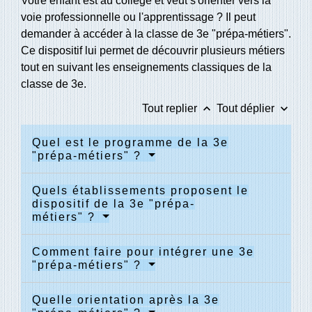
Votre enfant est au collège et veut s'orienter vers la
voie professionnelle ou l'apprentissage ? Il peut
demander à accéder à la classe de 3
e
"prépa-métiers".
Ce dispositif lui permet de découvrir plusieurs métiers
tout en suivant les enseignements classiques de la
classe de 3
e
.
keyboard_arrow_up
keyboard_arrow_down
Tout replier
Tout déplier
Quel est le programme de la 3e
"prépa-métiers" ?
Quels établissements proposent le
dispositif de la 3e "prépa-
métiers" ?
Comment faire pour intégrer une 3e
"prépa-métiers" ?
Quelle orientation après la 3e