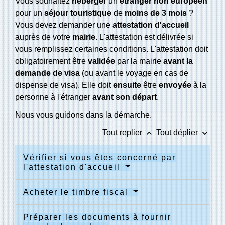
Vous souhaitez
héberger
un
étranger non européen
pour un
séjour touristique
de
moins de 3 mois
?
Vous devez demander une
attestation d'accueil
auprès de votre
mairie
. L'attestation est délivrée si
vous remplissez certaines conditions. L'attestation doit
obligatoirement être
validée
par la mairie
avant la
demande de visa
(ou avant le voyage en cas de
dispense de visa). Elle doit
ensuite
être
envoyée
à la
personne à l'étranger
avant son départ
.
Nous vous guidons dans la démarche.
keyboard_arrow_up
keyboard_arrow_down
Tout replier
Tout déplier
Vérifier si vous êtes concerné par
l'attestation d'accueil
Acheter le timbre fiscal
Préparer les documents à fournir