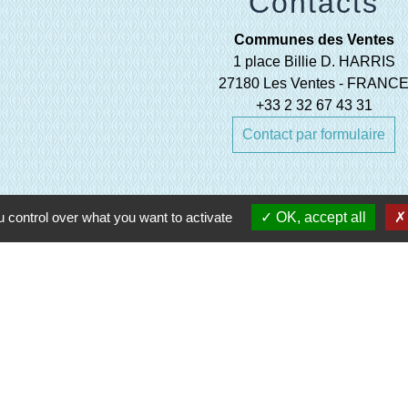
Contacts
Communes des Ventes
1 place Billie D. HARRIS
27180 Les Ventes - FRANC
+33 2 32 67 43 31
Contact par formulaire
 control over what you want to activate
OK, accept all
e Normandie (EPN)
oisirs