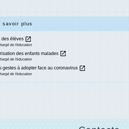
 savoir plus
open_in_new
é des élèves
chargé de l'éducation
open_in_new
risation des enfants malades
chargé de l'éducation
open_in_new
 gestes à adopter face au coronavirus
chargé de l'éducation