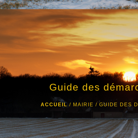
Guide des démar
ACCUEIL
/
MAIRIE
/
GUIDE DES 