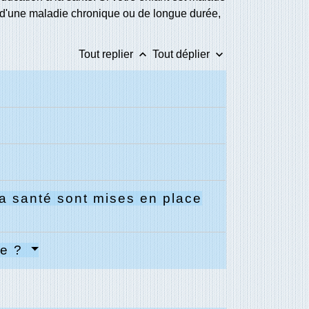
nt d'une maladie chronique ou de longue durée,
keyboard_arrow_up
keyboard_arrow_down
Tout replier
Tout déplier
la santé sont mises en place
de ?