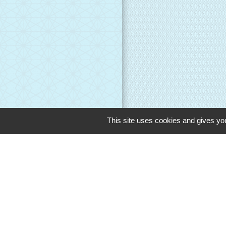
This site uses cookies and gives you
Liens
Evreux Portes d
Mairie d'Evreux
Le Comptoir des L