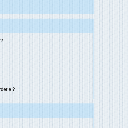
 ?
rderie ?