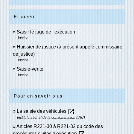
Et aussi
Saisir le juge de l'exécution
Justice
Huissier de justice (à présent appelé commissaire
de justice)
Justice
Saisie-vente
Justice
Pour en savoir plus
open_in_new
La saisie des véhicules
Institut national de la consommation (INC)
Articles R221-30 à R221-32 du code des
open_in_new
procédures civiles d'exécution