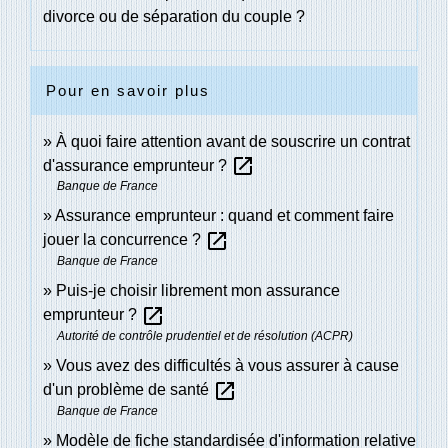
divorce ou de séparation du couple ?
Pour en savoir plus
À quoi faire attention avant de souscrire un contrat
open_in_new
d'assurance emprunteur ?
Banque de France
Assurance emprunteur : quand et comment faire
open_in_new
jouer la concurrence ?
Banque de France
Puis-je choisir librement mon assurance
open_in_new
emprunteur ?
Autorité de contrôle prudentiel et de résolution (ACPR)
Vous avez des difficultés à vous assurer à cause
open_in_new
d'un problème de santé
Banque de France
Modèle de fiche standardisée d'information relative