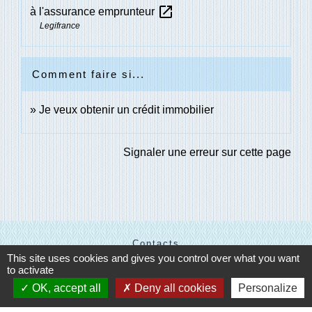
open_in_new
à l'assurance emprunteur
Legifrance
Comment faire si...
Je veux obtenir un crédit immobilier
Signaler une erreur sur cette page
Contacts
This site uses cookies and gives you control over what you want
Communes des Ventes
to activate
1 place Billie D. HARRIS
OK, accept all
Deny all cookies
Personalize
27180 Les Ventes - FRANCE
+33 2 32 67 43 31