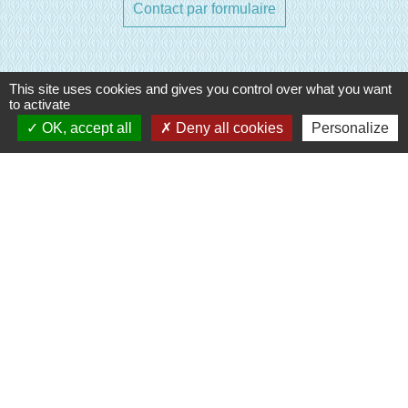
Contact par formulaire
This site uses cookies and gives you control over what you want
to activate
OK, accept all
Deny all cookies
Personalize
Liens
Evreux Portes de Normandie
(EPN)
Mairie d'Evreux
Le Comptoir des Loisirs
SETOM
Mentions légales
-
Politique de confidentialité
-
Accessibilité
-
Plan du site
-
Gestion des cookies