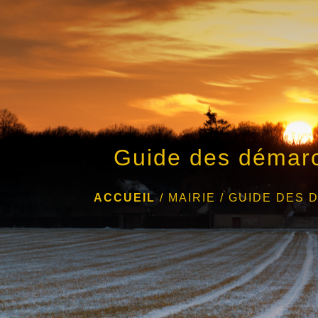
Guide des démar
ACCUEIL
/
MAIRIE
/
GUIDE DES 