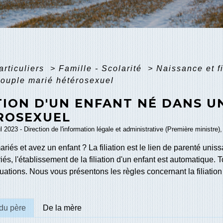
articuliers
>
Famille - Scolarité
>
Naissance et f
ouple marié hétérosexuel
TION D'UN ENFANT NÉ DANS U
ROSEXUEL
ul 2023 - Direction de l'information légale et administrative (Première ministre)
riés et avez un enfant ? La filiation est le lien de parenté unis
és, l'établissement de la filiation d'un enfant est automatique. 
tuations. Nous vous présentons les règles concernant la filiation 
 du père
De la mère