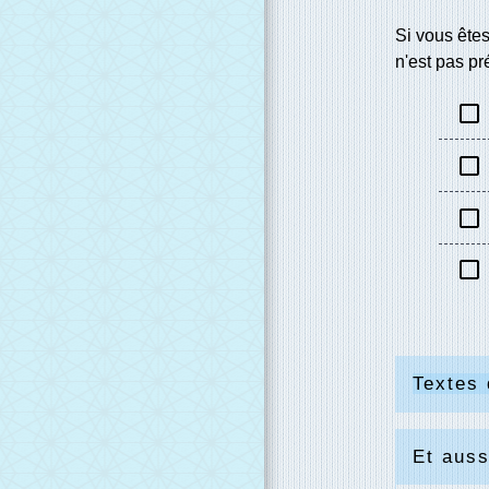
Si vous êtes
n'est pas pr
check_box_outline_blank
check_box_outline_blank
check_box_outline_blank
check_box_outline_blank
Textes 
Et auss