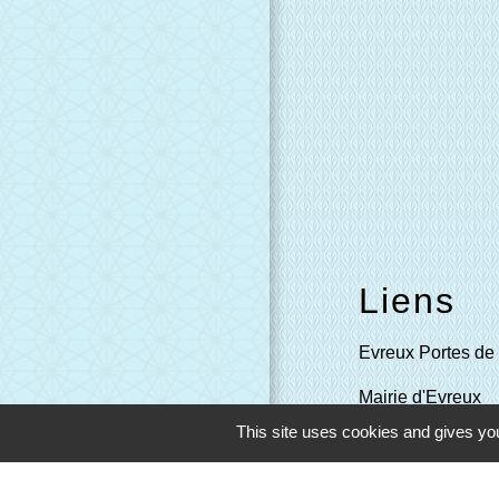
Liens
Evreux Portes d
Mairie d'Evreux
This site uses cookies and gives you
Le Comptoir des L
SETOM