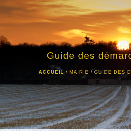
Guide des démar
ACCUEIL
/
MAIRIE
/
GUIDE DES 