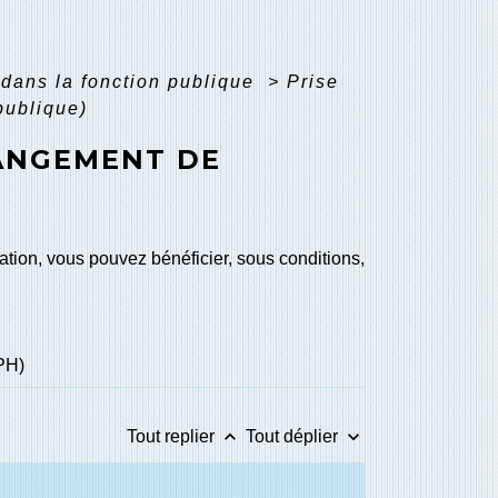
dans la fonction publique
>
Prise
publique)
HANGEMENT DE
tion, vous pouvez bénéficier, sous conditions,
PH)
keyboard_arrow_up
keyboard_arrow_down
Tout replier
Tout déplier