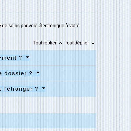
e de soins par voie électronique à votre
keyboard_arrow_up
keyboard_arrow_down
Tout replier
Tout déplier
sement ?
re dossier ?
 l'étranger ?