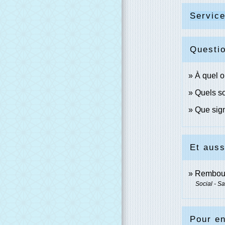
Service
Questi
À quel o
Quels so
Que sign
Et auss
Rembours
Social - S
Pour en