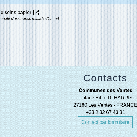
open_in_new
de soins papier
ionale d'assurance maladie (Cnam)
Contacts
Communes des Ventes
1 place Billie D. HARRIS
27180 Les Ventes - FRANC
+33 2 32 67 43 31
Contact par formulaire