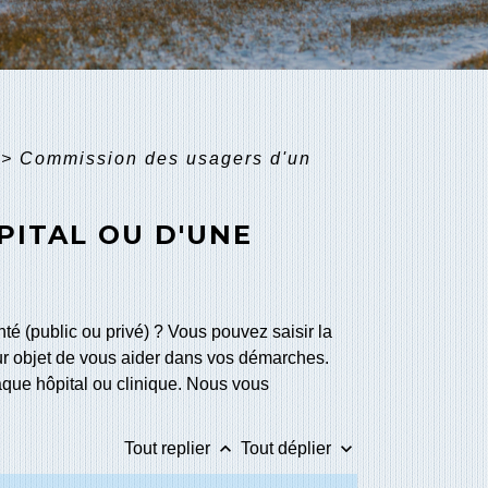
>
Commission des usagers d'un
PITAL OU D'UNE
é (public ou privé) ? Vous pouvez saisir la
ur objet de vous aider dans vos démarches.
que hôpital ou clinique. Nous vous
keyboard_arrow_up
keyboard_arrow_down
Tout replier
Tout déplier