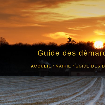
Guide des démar
ACCUEIL
/
MAIRIE
/
GUIDE DES 