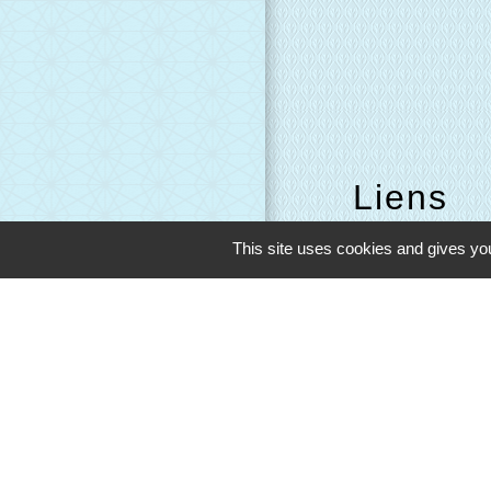
Liens
This site uses cookies and gives you
Evreux Portes d
Mairie d'Evreux
Le Comptoir des L
SETOM
M