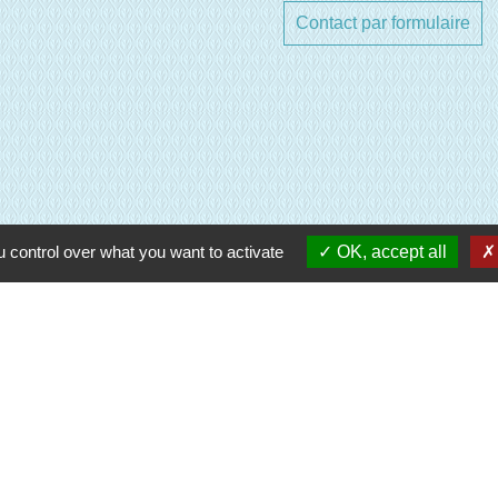
Contact par formulaire
 control over what you want to activate
OK, accept all
e Normandie (EPN)
oisirs
entions légales
-
Politique de confidentialité
-
Accessibilité
-