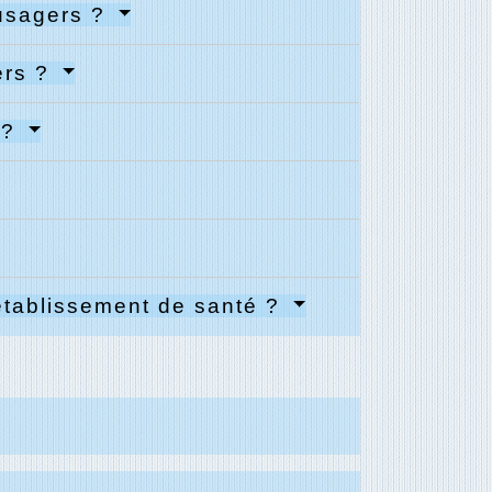
 usagers ?
ers ?
 ?
'établissement de santé ?