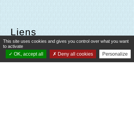
Liens
This site uses cookies and gives you control over what you want
Evreux Portes de Normandie
to activate
(EPN)
OK, accept all
Deny all cookies
Personalize
Mairie d'Evreux
Le Comptoir des Loisirs
SETOM
Mentions légales
-
Politique de confidentialité
-
Accessibilité
-
Plan du site
-
Gestion des cookies