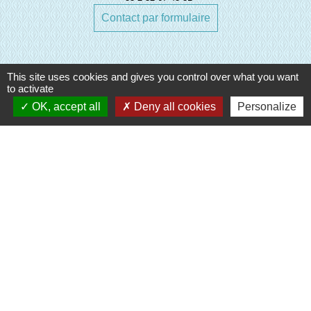
Contact par formulaire
This site uses cookies and gives you control over what you want
to activate
OK, accept all
Deny all cookies
Personalize
Liens
Evreux Portes de Normandie
(EPN)
Mairie d'Evreux
Le Comptoir des Loisirs
SETOM
Mentions légales
-
Politique de confidentialité
-