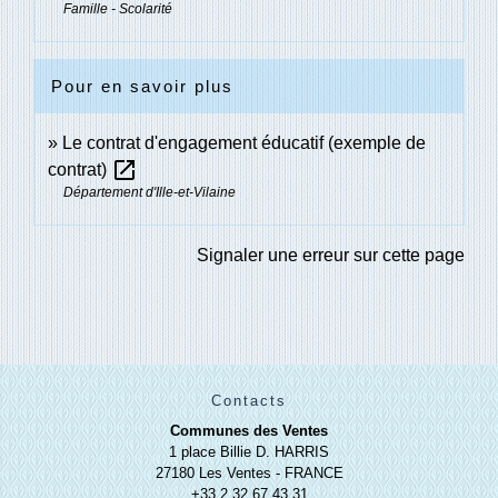
Famille - Scolarité
Pour en savoir plus
Le contrat d'engagement éducatif (exemple de
open_in_new
contrat)
Département d'Ille-et-Vilaine
Signaler une erreur sur cette page
Contacts
Communes des Ventes
1 place Billie D. HARRIS
27180 Les Ventes - FRANCE
+33 2 32 67 43 31